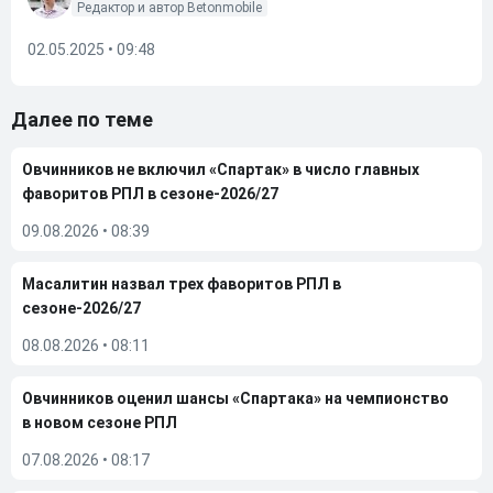
Редактор и автор Betonmobile
02.05.2025 • 09:48
Далее по теме
Овчинников не включил «Спартак» в число главных
фаворитов РПЛ в сезоне-2026/27
09.08.2026
•
08:39
Масалитин назвал трех фаворитов РПЛ в
сезоне-2026/27
08.08.2026
•
08:11
Овчинников оценил шансы «Спартака» на чемпионство
в новом сезоне РПЛ
07.08.2026
•
08:17