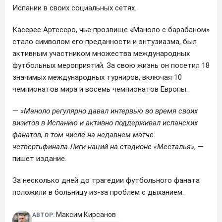
Испании в своих социальных сетях.
Касерес Артесеро, чье прозвище «Маноло с барабаном»
стало символом его преданности и энтузиазма, был
активным участником множества международных
футбольных мероприятий. За свою жизнь он посетил 18
значимых международных турниров, включая 10
чемпионатов мира и восемь чемпионатов Европы.
—
«Маноло регулярно давал интервью во время своих
визитов в Испанию и активно поддерживал испанских
фанатов, в том числе на недавнем матче
четвертьфинала Лиги наций на стадионе «Месталья»
, —
пишет издание.
За несколько дней до трагедии футбольного фаната
положили в больницу из-за проблем с дыханием.
Максим Кирсанов
АВТОР: