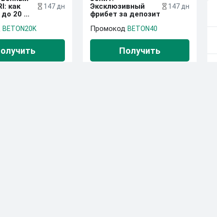
: как 
Эксклюзивный 
147 дн
147 дн
до 20 
фрибет за депозит
й по 
BETON20K
BETON40
  
K
олучить
Получить
Ск