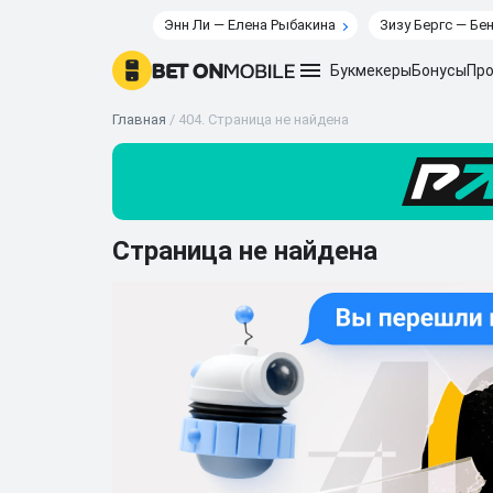
Энн Ли — Елена Рыбакина
Зизу Бергс — Бе
Букмекеры
Бонусы
Про
Главная
/
404. Страница не найдена
Страница не найдена