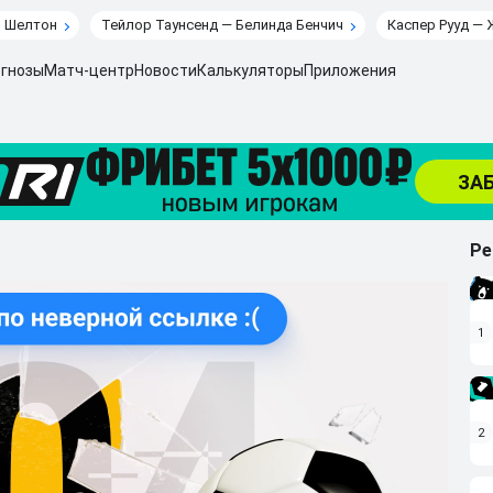
н Шелтон
Тейлор Таунсенд — Белинда Бенчич
Каспер Рууд — 
гнозы
Матч-центр
Новости
Калькуляторы
Приложения
Ре
1
2