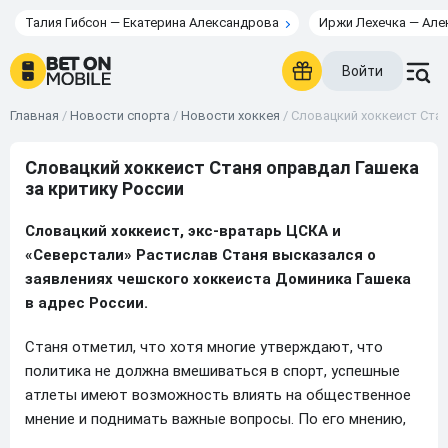
Талия Гибсон — Екатерина Александрова
Иржи Лехечка — Але
Войти
Главная
/
Новости спорта
/
Новости хоккея
/
Словацкий хоккеист Стан
Словацкий хоккеист Станя оправдал Гашека
за критику России
Словацкий хоккеист, экс-вратарь ЦСКА и
«Северстали» Растислав Станя высказался о
заявлениях чешского хоккеиста Доминика Гашека
в адрес России.
Станя отметил, что хотя многие утверждают, что
политика не должна вмешиваться в спорт, успешные
атлеты имеют возможность влиять на общественное
мнение и поднимать важные вопросы. По его мнению,