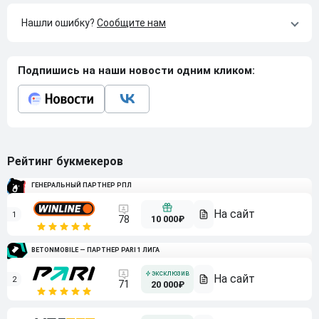
Нашли ошибку?
Сообщите нам
Подпишись на наши новости одним кликом:
Рейтинг букмекеров
ГЕНЕРАЛЬНЫЙ ПАРТНЕР РПЛ
1
10 000₽
78
BETONMOBILE — ПАРТНЕР PARI 1 ЛИГА
2
71
20 000₽