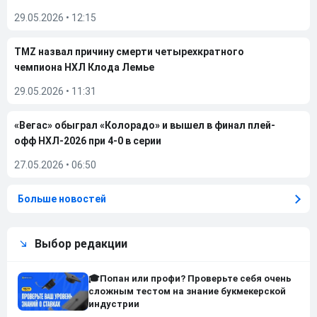
29.05.2026
•
12:15
TMZ назвал причину смерти четырехкратного
чемпиона НХЛ Клода Лемье
29.05.2026
•
11:31
«Вегас» обыграл «Колорадо» и вышел в финал плей-
офф НХЛ-2026 при 4-0 в серии
27.05.2026
•
06:50
Больше новостей
Выбор редакции
🎓Попан или профи? Проверьте себя очень
сложным тестом на знание букмекерской
индустрии