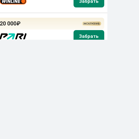
20 000₽
40 000₽
15 000₽
Промокоды