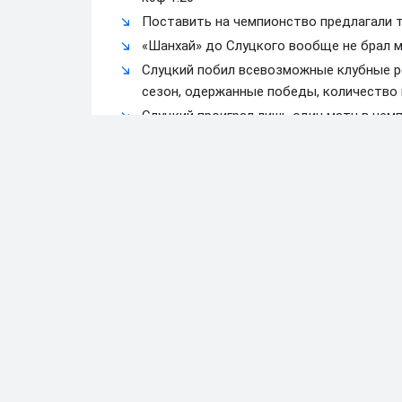
Поставить на чемпионство предлагали т
«Шанхай» до Слуцкого вообще не брал ме
Слуцкий побил всевозможные клубные р
сезон, одержанные победы, количество 
Слуцкий проиграл лишь один матч в чем
Перед 28-м туром чемпионство оценивал
котировки
Чемпионство можно теперь упустить только б
Дмитрий Малик
АВТОР:
Редактор букмекерских новостей
19.10.2024 • 10:53
Леонид Слуцкий
ФК Шанхай Шэньхуа
Далее по теме