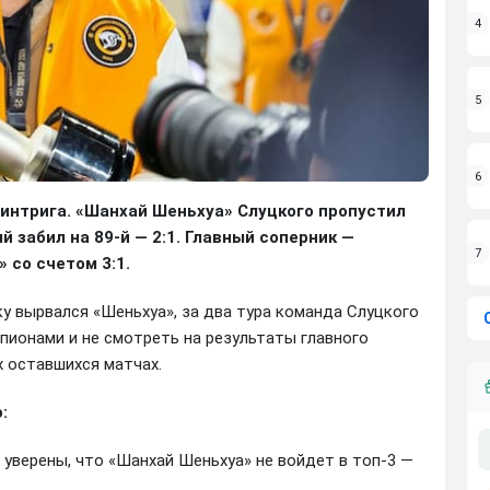
4
5
6
интрига. «Шанхай Шеньхуа» Слуцкого пропустил
й забил на 89-й — 2:1. Главный соперник —
7
 со счетом 3:1.
у вырвался «Шеньхуа», за два тура команда Слуцкого
пионами и не смотреть на результаты главного
х оставшихся матчах.
:
уверены, что «Шанхай Шеньхуа» не войдет в топ-3 —