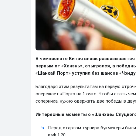
В чемпионате Китая вновь развязывается 
первым от «Ханэнь», отыгрался, а победны
«Шанхай Порт» уступил без шансов «Чэнду»
Благодаря этим результатам на первую строчк
опережает «Порт» на 1 очко. Чтобы стать чем
соперника, нужно одержать две победы в дву
Интересные моменты о «Шанхае» Слуцкого
Перед стартом турнира букмекеры были 
кэф 1.20