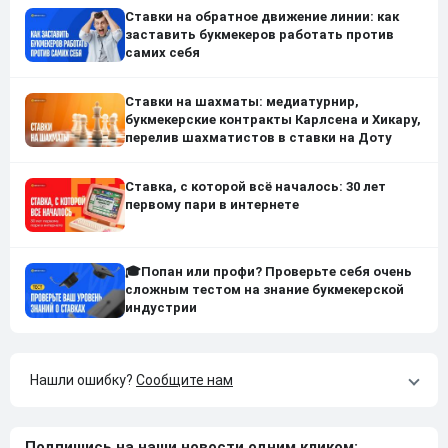
Ставки на обратное движение линии: как
заставить букмекеров работать против
самих себя
Ставки на шахматы: медиатурнир,
букмекерские контракты Карлсена и Хикару,
перелив шахматистов в ставки на Доту
Ставка, с которой всё началось: 30 лет
первому пари в интернете
🎓Попан или профи? Проверьте себя очень
сложным тестом на знание букмекерской
индустрии
Нашли ошибку?
Сообщите нам
Подпишись на наши новости одним кликом: