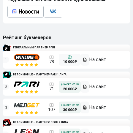
Рейтинг букмекеров
ГЕНЕРАЛЬНЫЙ ПАРТНЕР РПЛ
1
10 000₽
78
BETONMOBILE — ПАРТНЕР PARI 1 ЛИГА
2
71
20 000₽
3
107
30 000₽
BETONMOBILE — ПАРТНЕР ЛЕОН 2 ЛИГА