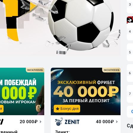
3
4
5
6
7
20 000₽
40 000₽
Сд
венный 
Зенит: 