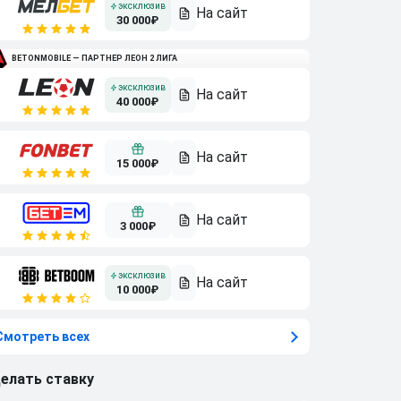
30 000₽
BETONMOBILE — ПАРТНЕР ЛЕОН 2 ЛИГА
40 000₽
15 000₽
3 000₽
10 000₽
Смотреть всех
елать ставку