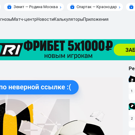
Зенит — Родина Москва
Спартак — Краснодар
гнозы
Матч-центр
Новости
Калькуляторы
Приложения
Ре
1
2