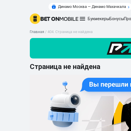
Динамо Москва — Динамо Махачкала
Букмекеры
Бонусы
Про
Главная
/
404. Страница не найдена
Страница не найдена