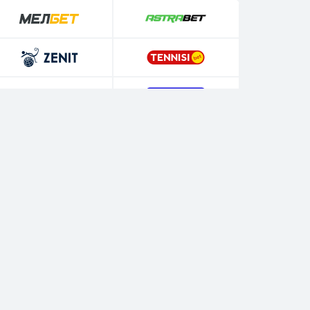
ачать приложение