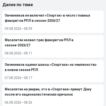
Далее по теме
Овчинников не включил «Спартак» в число главных
фаворитов РПЛ в сезоне-2026/27
09.08.2026
•
08:39
Масалитин назвал трех фаворитов РПЛ в
сезоне-2026/27
08.08.2026
•
08:11
Овчинников оценил шансы «Спартака» на чемпионство
в новом сезоне РПЛ
07.08.2026
•
08:17
Масалитин не уверен, что в «Спартаке» примут Даку
после его националистических кричалок
06.08.2026
•
08:26