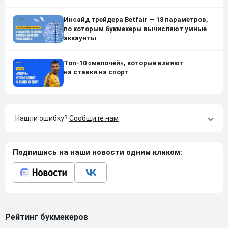
Инсайд трейдера Betfair — 18 параметров,
по которым букмекеры вычисляют умные
аккаунты
Топ-10 «мелочей», которые влияют
на ставки на спорт
Нашли ошибку?
Сообщите нам
Подпишись на наши новости одним кликом:
Рейтинг букмекеров