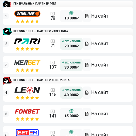
ГЕНЕРАЛЬНЫЙ ПАРТНЕР РПЛ
1
10 000₽
78
BETONMOBILE — ПАРТНЕР PARI 1 ЛИГА
2
71
20 000₽
3
107
30 000₽
BETONMOBILE — ПАРТНЕР ЛЕОН 2 ЛИГА
4
115
40 000₽
5
15 000₽
141
6