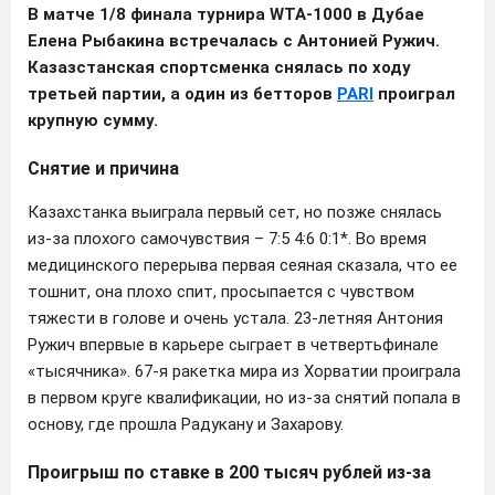
В матче 1/8 финала турнира WTA-1000 в Дубае
Елена Рыбакина встречалась с Антонией Ружич.
Казазстанская спортсменка снялась по ходу
третьей партии, а один из бетторов
PARI
проиграл
крупную сумму.
Снятие и причина
Казахстанка выиграла первый сет, но позже снялась
из-за плохого самочувствия – 7:5 4:6 0:1*. Во время
медицинского перерыва первая сеяная сказала, что ее
тошнит, она плохо спит, просыпается с чувством
тяжести в голове и очень устала. 23-летняя Антония
Ружич впервые в карьере сыграет в четвертьфинале
«тысячника». 67-я ракетка мира из Хорватии проиграла
в первом круге квалификации, но из-за снятий попала в
основу, где прошла Радукану и Захарову.
Проигрыш по ставке в 200 тысяч рублей из-за