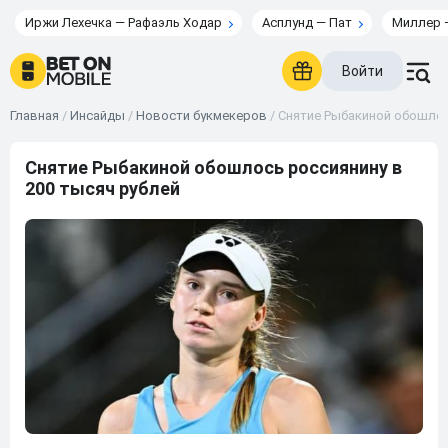
Иржи Лехечка — Рафаэль Ходар
Асплунд — Пат
Миллер 
Войти
Главная
/
Инсайды
/
Новости букмекеров
/
Снятие Рыбакиной обошлос
Снятие Рыбакиной обошлось россиянину в
200 тысяч рублей