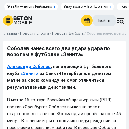
Энн Ли — Елена Рыбакина
Зизу Бергс — Бен Шелтон
Тейл
Войти
Главная
/
Новости спорта
/
Новости футбола
/
Соболев нанес всего дв
Соболев нанес всего два удара удара по
воротам в футболке «Зенита»
Александр Соболев
, нападающий футбольного
клуба
«Зенит»
из Санкт-Петербурга, в девятом
матче за свою команду не смог отличиться
результативными действиями.
В матче 16-го тура Российской премьер-лиги (РПЛ)
против «Оренбурга» Соболев вышел на поле в
стартовом составе своей команды и провёл на поле 45
минут. В течение игры он получил предупреждение за
несогласие с решением арбитра. В перерыве Соболев