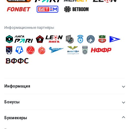
Информационные партнёры
Информация
Бонусы
Букмекеры