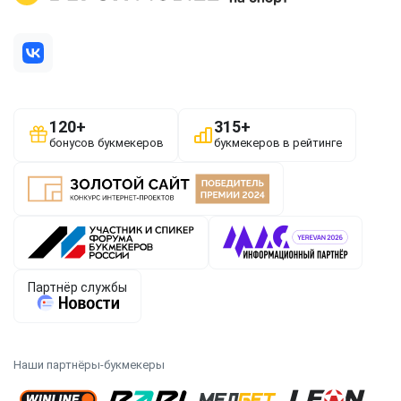
Наши партнёры-букмекеры