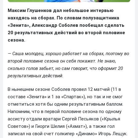
Максим Глушенков дал небольшое интервью
находясь на сборах. По словам полузащитника
«Зенита», Александр Соболев пообещал сделать
20 результативных действий во второй половине
сезона.
— Саша молодец, хорошо работает на сборах, поэтому во
второй половине сезона он себя покажет. Не знаю,
сколько голов забьет, но сам говорит, что оформит 20
результативных действий.
В нынешнем сезоне Соболев провел 12 матчей (11 в
составе «Зенита» и 1 за «Спартак»), но так и не смог
отметиться хотя бы одним результативным баллом.
Напомним, что в первой половине сезона по одному
ассисту отдали вратари Сергей Песьяков («Крылья
Советов») и Гиорги Шелия («Ахмат»), а также гол
записал на свой счет голкипер «Динамо» Игорь Лещук.