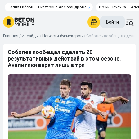
Талия Гибсон — Екатерина Александрова
Иржи Лехечка — Але
Войти
Главная
/
Инсайды
/
Новости букмекеров
/
Соболев пообещал сделать 
Соболев пообещал сделать 20
результативных действий в этом сезоне.
Аналитики верят лишь в три