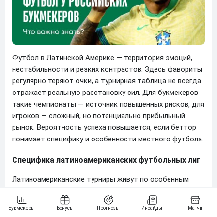
Футбол в Латинской Америке — территория эмоций,
нестабильности и резких контрастов. Здесь фавориты
регулярно теряют очки, а турнирная таблица не всегда
отражает реальную расстановку сил. Для букмекеров
такие чемпионаты — источник повышенных рисков, для
игроков — сложный, но потенциально прибыльный
рынок. Вероятность успеха повышается, если беттор
понимает специфику и особенности местного футбола.
Специфика латиноамериканских футбольных лиг
Латиноамериканские турниры живут по особенным
законам. Отличия от большинства европейских
чемпионатов: