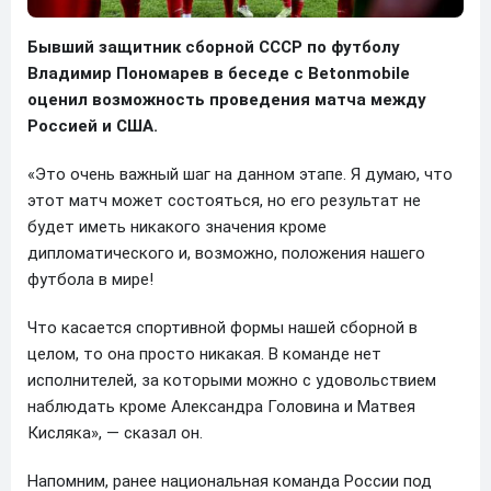
Бывший защитник сборной СССР по футболу
Владимир Пономарев в беседе с Betonmobile
оценил возможность проведения матча между
Россией и США.
«Это очень важный шаг на данном этапе. Я думаю, что
этот матч может состояться, но его результат не
будет иметь никакого значения кроме
дипломатического и, возможно, положения нашего
футбола в мире!
Что касается спортивной формы нашей сборной в
целом, то она просто никакая. В команде нет
исполнителей, за которыми можно с удовольствием
наблюдать кроме Александра Головина и Матвея
Кисляка», — сказал он.
Напомним, ранее национальная команда России под