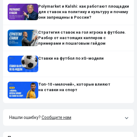
Polymarket и Kalshi: как работают площадки
для ставок на политику и культуру и почему
они запрещены в России?
Стратегия ставок на гол игрока в футболе.
Разбор от настоящих капперов с
примерами и пошаговым гайдом
Ставки на футбол по xG-модели
Топ-10 «мелочей», которые влияют
на ставки на спорт
Нашли ошибку?
Сообщите нам