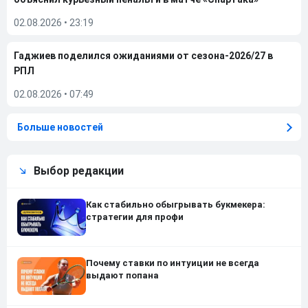
02.08.2026
•
23:19
Гаджиев поделился ожиданиями от сезона-2026/27 в
РПЛ
02.08.2026
•
07:49
Больше новостей
Выбор редакции
Как стабильно обыгрывать букмекера:
стратегии для профи
Почему ставки по интуиции не всегда
выдают попана