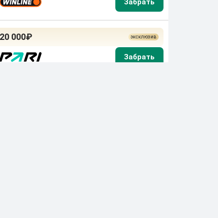
20 000₽
40 000₽
15 000₽
Промокоды