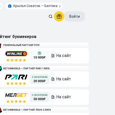
Крылья Советов — Балтика
Войти
йтинг букмекеров
ГЕНЕРАЛЬНЫЙ ПАРТНЕР РПЛ
10 000₽
BETONMOBILE — ПАРТНЕР PARI 1 ЛИГА
20 000₽
30 000₽
BETONMOBILE — ПАРТНЕР ЛЕОН 2 ЛИГА