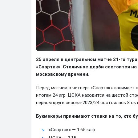
25 апреля в центральном матче 21-го тур
«Спартак». Столичное дерби состоится на 
московскому времени.
Перед матчем в четверг «Спартак» занимает п
итогам 24 игр. ЦСКА находится на шестой стро
первом круге сезона-2023/24 состоялась 8 окт
Букмекеры принимают ставки на то, кто б
«Спартак» — 1.65 кэф
ЦСКА — 2.15