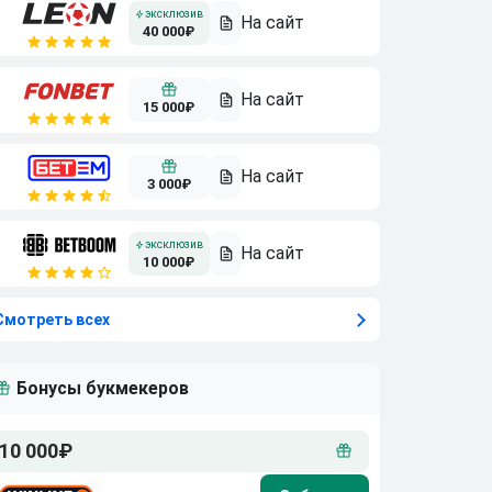
40 000₽
15 000₽
3 000₽
10 000₽
Смотреть всех
Бонусы букмекеров
10 000₽