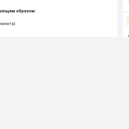
дующим образом:
пионата)
77 500 рублей. Клиент
PARI
собрал экспресс из трех
матче ЦСКА и «Спартака» за 1.77. Общий коэффициент
грыш клиента PARI превысит 1 000 000 рублей.