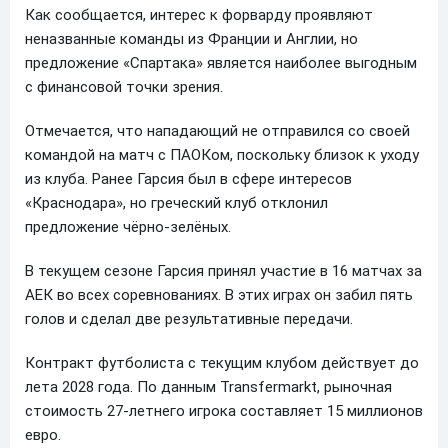
Как сообщается, интерес к форварду проявляют
неназванные команды из Франции и Англии, но
предложение «Спартака» является наиболее выгодным
с финансовой точки зрения.
Отмечается, что нападающий не отправился со своей
командой на матч с ПАОКом, поскольку близок к уходу
из клуба. Ранее Гарсия был в сфере интересов
«Краснодара», но греческий клуб отклонил
предложение чёрно-зелёных.
В текущем сезоне Гарсия принял участие в 16 матчах за
АЕК во всех соревнованиях. В этих играх он забил пять
голов и сделал две результативные передачи.
Контракт футболиста с текущим клубом действует до
лета 2028 года. По данным Transfermarkt, рыночная
стоимость 27-летнего игрока составляет 15 миллионов
евро.