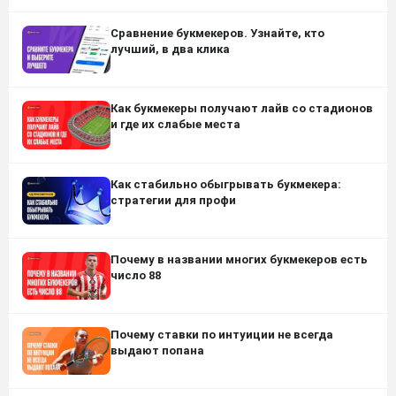
Сравнение букмекеров. Узнайте, кто
лучший, в два клика
Как букмекеры получают лайв со стадионов
и где их слабые места
Как стабильно обыгрывать букмекера:
стратегии для профи
Почему в названии многих букмекеров есть
число 88
Почему ставки по интуиции не всегда
выдают попана