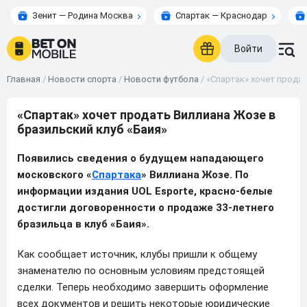
Зенит — Родина Москва
Спартак — Краснодар
Войти
Главная
/
Новости спорта
/
Новости футбола
/
«Спартак» хочет прода
«Спартак» хочет продать Виллиана Жозе в
бразильский клуб «Баия»
Появились сведения о будущем нападающего
московского «
Спартака
» Виллиана Жозе. По
информации издания UOL Esporte, красно-белые
достигли договоренности о продаже 33-летнего
бразильца в клуб «Баия».
Как сообщает источник, клубы пришли к общему
знаменателю по основным условиям предстоящей
сделки. Теперь необходимо завершить оформление
всех документов и решить некоторые юридические