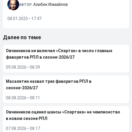
Алибек Измайлов
АВТОР:
08.01.2025 • 17:47
Далее по теме
Овчинников не включил «Спартак» в число главных
фаворитов РПЛ в сезоне-2026/27
09.08.2026
•
08:39
Масалитин назвал трех фаворитов РПЛ в
сезоне-2026/27
08.08.2026
•
08:11
Овчинников оценил шансы «Спартака» на чемпионство
в новом сезоне РПЛ
07.08.2026
•
08:17