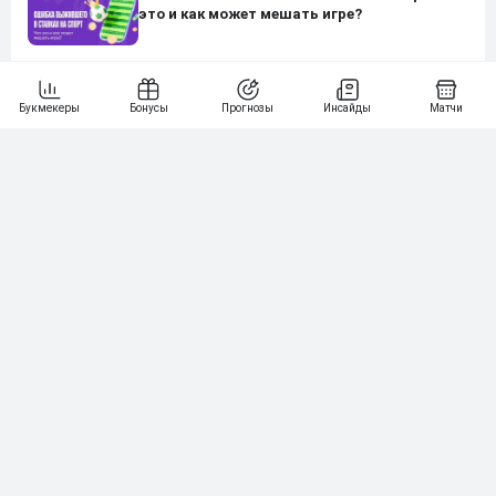
это и как может мешать игре?
Сравнение букмекеров. Узнайте, кто
лучший, в два клика
Ставки на шахматы: медиатурнир,
букмекерские контракты Карлсена и Хикару,
перелив шахматистов в ставки на Доту
🎓Попан или профи? Проверьте себя очень
сложным тестом на знание букмекерской
индустрии
Нашли ошибку?
Сообщите нам
Подпишись на наши новости одним кликом: