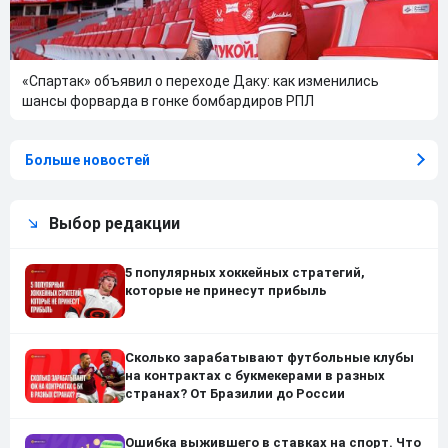
«Спартак» объявил о переходе Даку: как изменились
шансы форварда в гонке бомбардиров РПЛ
Больше новостей
Выбор редакции
5 популярных хоккейных стратегий,
которые не принесут прибыль
Сколько зарабатывают футбольные клубы
на контрактах с букмекерами в разных
странах? От Бразилии до России
Ошибка выжившего в ставках на спорт. Что