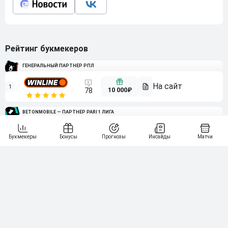
Рейтинг букмекеров
ГЕНЕРАЛЬНЫЙ ПАРТНЕР РПЛ
1
10 000₽
78
BETONMOBILE — ПАРТНЕР PARI 1 ЛИГА
2
71
20 000₽
3
107
30 000₽
BETONMOBILE — ПАРТНЕР ЛЕОН 2 ЛИГА
4
115
40 000₽