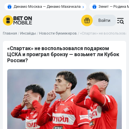
Динамо Москва — Динамо Махачкала
Зенит — Родина 
Войти
Главная
/
Инсайды
/
Новости букмекеров
/
«Спартак» не воспользовал
«Спартак» не воспользовался подарком
ЦСКА и проиграл бронзу — возьмет ли Кубок
России?