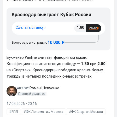
Краснодар выиграет Кубок России
Сделать ставку ›
1.80
10 000 ₽
Бонус за регистрацию
Букмекер Winline считает фаворитом южан.
Коэффициент на их итоговую победу —
1.80
при
2.00
на «Спартак». Краснодарцы победили красно-белых
трижды в четырех последних очных встречах.
Роман Шевченко
АВТОР:
Главный редактор
17.05.2026 • 20:16
РПЛ
ФК Локомотив Москва
ФК Спартак Москва