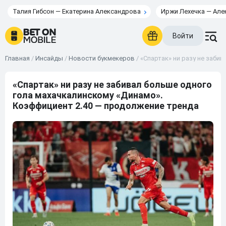
Талия Гибсон — Екатерина Александрова
Иржи Лехечка — Але
Войти
Главная
/
Инсайды
/
Новости букмекеров
/
«Спартак» ни разу не заби
«Спартак» ни разу не забивал больше одного
гола махачкалинскому «Динамо».
Коэффициент 2.40 — продолжение тренда