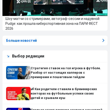
Шоу-матчи со стримерами, автограф-сессии и надувной
Pudge: как прошла киберспортивная зона на ПАРИ ФЕСТ
2026
Больше новостей
Выбор редакции
Стратегия ставок на гол игрока в футболе.
Разбор от настоящих капперов с
примерами и пошаговым гайдом
👶 Как родители ставили в букмекерских
конторах на футбольные успехи своих
детей и срывали куш
Сколько стоит реклама ставок в соцсетях?