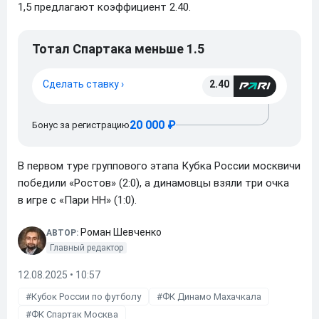
1,5 предлагают коэффициент 2.40.
Тотал Спартака меньше 1.5
Сделать ставку ›
2.40
20 000 ₽
Бонус за регистрацию
В первом туре группового этапа Кубка России москвичи
победили «Ростов» (2:0), а динамовцы взяли три очка
в игре с «Пари НН» (1:0).
Роман Шевченко
АВТОР:
Главный редактор
12.08.2025 • 10:57
Кубок России по футболу
ФК Динамо Махачкала
ФК Спартак Москва