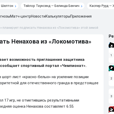
н Шелтон
Тейлор Таунсенд — Белинда Бенчич
Каспер Рууд — 
гнозы
Матч-центр
Новости
Калькуляторы
Приложения
» планирует подписать Ненахова из «Локомотива» этой зимой
Ре
сать Ненахова из «Локомотива»
1
ивает возможность приглашения защитника
 сообщает спортивный портал «Чемпионат».
в шорт-лист «красно-белых» на усиление позиции
2
иоритетной для отечественного гранда в предстоящее
3
л 17 игр, не отметившись результативными
едняя оценка Ненахова составляет 6.55.