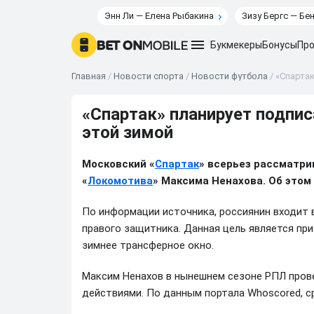
Энн Ли — Елена Рыбакина
Зизу Бергс — Бе
Букмекеры
Бонусы
Про
Главная
/
Новости спорта
/
Новости футбола
/
«Спартак
«Спартак» планирует подпи
этой зимой
Московский «
Спартак
» всерьез рассматр
«
Локомотива
» Максима Ненахова. Об этом
По информации источника, россиянин входит 
правого защитника. Данная цель является пр
зимнее трансферное окно.
Максим Ненахов в нынешнем сезоне РПЛ прове
действиями. По данным портала Whoscored, ср