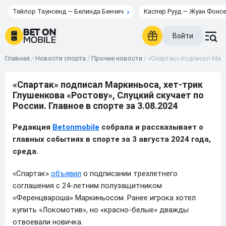
Тейлор Таунсенд — Белинда Бенчич
Каспер Рууд — Жуан Фонс
Войти
Главная
/
Новости спорта
/
Прочие новости
/
«Спартак» подписал Марк
«Спартак» подписал Маркиньоса, хет-трик
Глушенкова «Ростову», Слуцкий скучает по
России. Главное в спорте за 3.08.2024
Редакция
Betonmobile
собрала и рассказывает о
главных событиях в спорте за 3 августа 2024 года,
среда.
«Спартак»
объявил
о подписании трехлетнего
соглашения с 24-летним полузащитником
«Ференцвароша» Маркиньосом. Ранее игрока хотел
купить «Локомотив», но «красно-белые» дважды
отвоевали новичка.