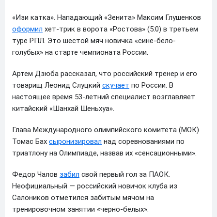
«Изи катка». Нападающий «Зенита» Максим Глушенков
оформил
хет-трик в ворота «Ростова» (5:0) в третьем
туре РПЛ. Это шестой мяч новичка «сине-бело-
голубых» на старте чемпионата России.
Артем Дзюба рассказал, что российский тренер и его
товарищ Леонид Слуцкий
скучает
по России. В
настоящее время 53-летний специалист возглавляет
китайский «Шанхай Шеньхуа».
Глава Международного олимпийского комитета (МОК)
Томас Бах
сыронизировал
над соревнованиями по
триатлону на Олимпиаде, назвав их «сенсационными».
Федор Чалов
забил
свой первый гол за ПАОК.
Неофициальный — российский новичок клуба из
Салоников отметился забитым мячом на
тренировочном занятии «черно-белых».