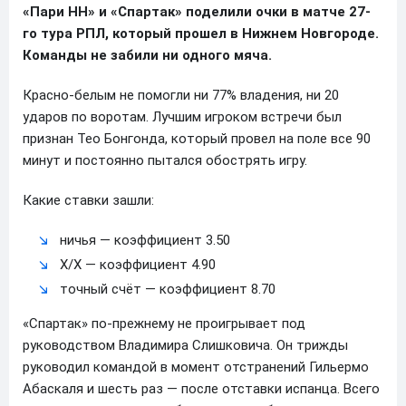
«Пари НН» и «Спартак» поделили очки в матче 27-
го тура РПЛ, который прошел в Нижнем Новгороде.
Команды не забили ни одного мяча.
Красно-белым не помогли ни 77% владения, ни 20
ударов по воротам. Лучшим игроком встречи был
признан Тео Бонгонда, который провел на поле все 90
минут и постоянно пытался обострять игру.
Какие ставки зашли:
ничья — коэффициент 3.50
Х/Х — коэффициент 4.90
точный счёт — коэффициент 8.70
«Спартак» по-прежнему не проигрывает под
руководством Владимира Слишковича. Он трижды
руководил командой в момент отстранений Гильермо
Абаскаля и шесть раз — после отставки испанца. Всего