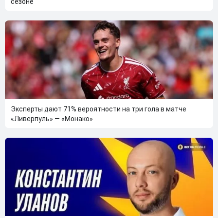
сезоне
Эксперты дают 71% вероятности на три гола в матче
«Ливерпуль» — «Монако»