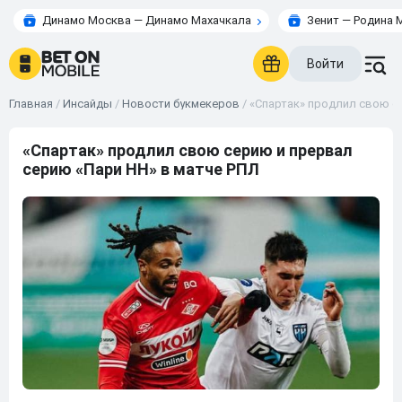
Динамо Москва — Динамо Махачкала
Зенит — Родина 
Войти
Главная
/
Инсайды
/
Новости букмекеров
/
«Спартак» продлил свою с
«Спартак» продлил свою серию и прервал
серию «Пари НН» в матче РПЛ