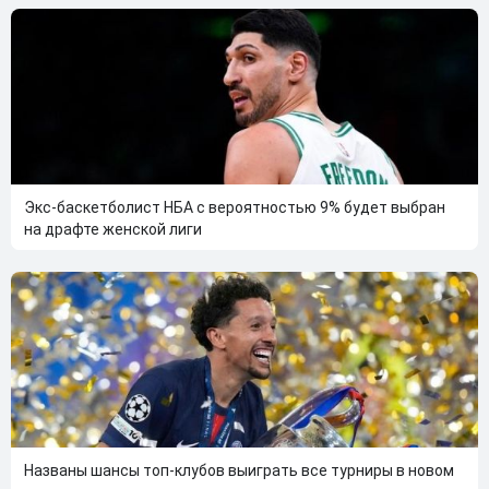
Экс-баскетболист НБА с вероятностью 9% будет выбран
на драфте женской лиги
Названы шансы топ-клубов выиграть все турниры в новом