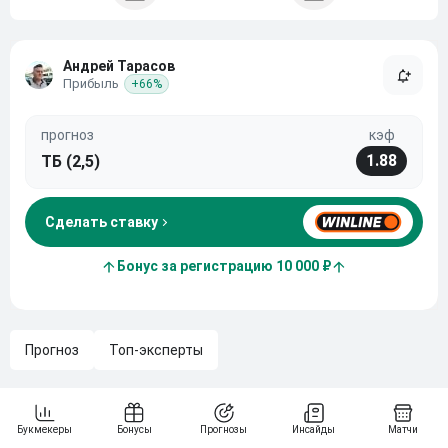
Андрей Тарасов
Прибыль
+66%
прогноз
кэф
1.88
ТБ (2,5)
Сделать ставку
Бонус за регистрацию 10 000 ₽
Прогноз
Топ-эксперты
«Спартак» и «Ростов» встречаются в рамках
финала Пути регионов Кубка России. Игра пройдет