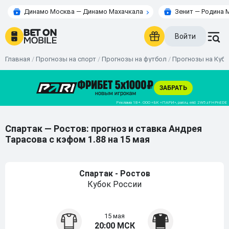
Динамо Москва — Динамо Махачкала
Зенит — Родина 
Войти
Главная
/
Прогнозы на спорт
/
Прогнозы на футбол
/
Прогнозы на Кубо
Спартак — Ростов: прогноз и ставка Андрея
Тарасова с кэфом 1.88 на 15 мая
Спартак - Ростов
Кубок России
15 мая
20:00 МСК