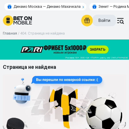
Динамо Москва — Динамо Махачкала
Зенит — Родина 
Войти
Главная
/
404. Страница не найдена
Страница не найдена