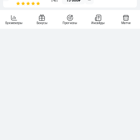
15 000₽
141
6
3 000₽
19
7
64
10 000₽
Смотреть всех