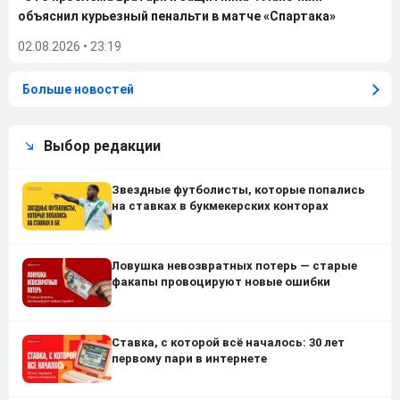
объяснил курьезный пенальти в матче «Спартака»
02.08.2026
•
23:19
Больше новостей
Выбор редакции
Звездные футболисты, которые попались
на ставках в букмекерских конторах
Ловушка невозвратных потерь — старые
факапы провоцируют новые ошибки
Ставка, с которой всё началось: 30 лет
первому пари в интернете