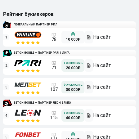
Рейтинг букмекеров
ГЕНЕРАЛЬНЫЙ ПАРТНЕР РПЛ
1
10 000₽
78
BETONMOBILE — ПАРТНЕР PARI 1 ЛИГА
2
71
20 000₽
3
107
30 000₽
BETONMOBILE — ПАРТНЕР ЛЕОН 2 ЛИГА
4
115
40 000₽
5