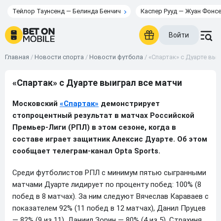
Тейлор Таунсенд — Белинда Бенчич
Каспер Рууд — Жуан Фонс
Войти
Главная
/
Новости спорта
/
Новости футбола
/
«Спартак» с Дуарте выи
«Спартак» с Дуарте выиграл все матчи
Московский
«Спартак»
демонстрирует
стопроцентный результат в матчах Российской
Премьер-Лиги (РПЛ) в этом сезоне, когда в
составе играет защитник Алексис Дуарте. Об этом
сообщает телеграм-канал Opta Sports.
Среди футболистов РПЛ с минимум пятью сыгранными
матчами Дуарте лидирует по проценту побед: 100% (8
побед в 8 матчах). За ним следуют Вячеслав Караваев с
показателем 92% (11 побед в 12 матчах), Данил Пруцев
— 82% (9 из 11), Даниил Зорин — 80% (4 из 5), Страхиня