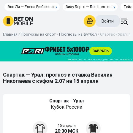
Энн Ли — Елена Рыбакина
Зизу Бергс — Бен Шелтон
Тейл
Войти
Главная
/
Прогнозы на спорт
/
Прогнозы на футбол
/
Спартак - Урал: п
Спартак — Урал: прогноз и ставка Василия
Николаева с кэфом 2.07 на 15 апреля
Спартак - Урал
Кубок России
15 апреля
20:30 МСК