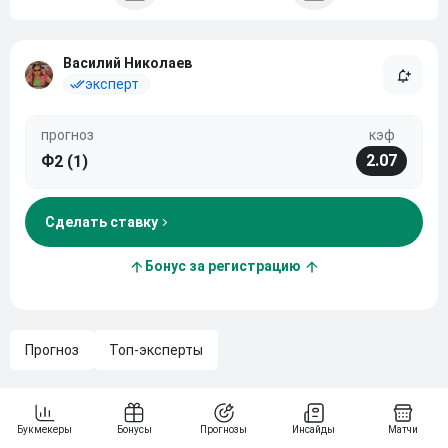
Василий Николаев
эксперт
прогноз
кэф
2.07
Ф2 (1)
Сделать ставку
Бонус за регистрацию
Прогноз
Топ-эксперты
Спартак встречается с Уралом в матче
четвертьфинала Кубка России Пути Регионов. Игра