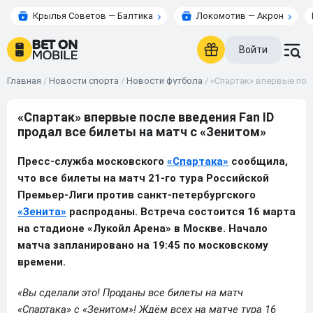
Крылья Советов — Балтика
Локомотив — Акрон
Войти
Главная
/
Новости спорта
/
Новости футбола
/
«Спартак» впервые посл
«Спартак» впервые после введения Fan ID
продал все билеты на матч с «Зенитом»
Пресс-служба московского
«Спартака»
сообщила,
что все билеты на матч 21-го тура Российской
Премьер-Лиги против санкт-петербургского
«Зенита»
распроданы. Встреча состоится 16 марта
на стадионе «Лукойл Арена» в Москве. Начало
матча запланировано на 19:45 по московскому
времени.
«Вы сделали это! Проданы все билеты на матч
«Спартака» с «Зенитом»! Ждём всех на матче тура 16