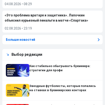
04.08.2026
•
08:29
«Это проблема вратаря и защитника». Лапочкин
объяснил курьезный пенальти в матче «Спартака»
02.08.2026
•
23:19
Больше новостей
Выбор редакции
Как стабильно обыгрывать букмекера:
стратегии для профи
Звездные футболисты, которые попались
на ставках в букмекерских конторах