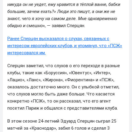
никуда он не уедет, ему нравится в тёплой ванне, бабки
большие, зачем ехать?» Люди это пишут, а они же не
знают, чего я хочу на самом деле. Мне одновременно
обидно и смешно
», — заявил Сперцян.
Ранее Сперцян высказался о слухах, связанных с
интересом европейских клубов, и упомянул, что «ПСЖ»
интересовался им.
Сперцян заметил, что слухов о его переходе в разные
клубы, такие как «Боруссия», «Ювентус», «Интер»,
«Лацио», «Ланс», «Жирона», «Фиорентина» и «ПСЖ»,
оказалось достаточно много. Он с улыбкой отметил,
что слухов могло быть даже больше. Что касается
конкретно «ПСЖ», то он рассказал, что его агент
посетил Париж и общался с представителями клуба.
В этом сезоне 24-летний Эдуард Сперцян сыграл 25
матчей за «Краснодар», забил 6 голов и сделал 3