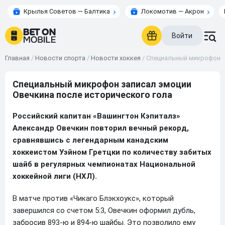
Крылья Советов — Балтика
Локомотив — Акрон
Войти
Главная
/
Новости спорта
/
Новости хоккея
/
Специальный микрофон з
Специальный микрофон записал эмоции
Овечкина после исторического гола
Российский капитан «Вашингтон Кэпиталз»
Александр Овечкин повторил вечный рекорд,
сравнявшись с легендарным канадским
хоккеистом Уэйном Гретцки по количеству забитых
шайб в регулярных чемпионатах Национальной
хоккейной лиги (НХЛ).
В матче против «Чикаго Блэкхоукс», который
завершился со счетом 5:3, Овечкин оформил дубль,
забросив 893-ю и 894-ю шайбы. Это позволило ему