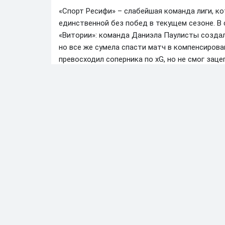
«Спорт Ресифи» – слабейшая команда лиги, к
единственной без побед в текущем сезоне. В 
«Витории»: команда Даниэла Паулисты создала
но все же сумела спасти матч в компенсирова
превосходил соперника по xG, но не смог заце
«Ботафого» (0:1), ни в гостевом противостоян
атака в лиге: за 14 туров забили всего 7 голо
Серьезные проблемы есть и с обороной: больш
xGA «Спорт Ресифи» также в тройке худших в л
Сантос
Команда Клебера Шавьера пока что выглядит с
вылета. В 15-ти турах «Сантос» собрал 9 пор
туре «рыбы» дома уступили «Интернасьоналю» 
ударам (21:11), создали моментов более чем н
ранее «Сантос» на выезде был разгромлен «Мир