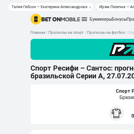
Талия Гибсон — Екатерина Александрова
Иржи Лехечка — А
Букмекеры
Бонусы
Про
Главная
/
Прогнозы на спорт
/
Прогнозы на футбол
/
Сп
Спорт Ресифи – Сантос: прогн
бразильской Серии А, 27.07.2
Спорт Р
Брази
0