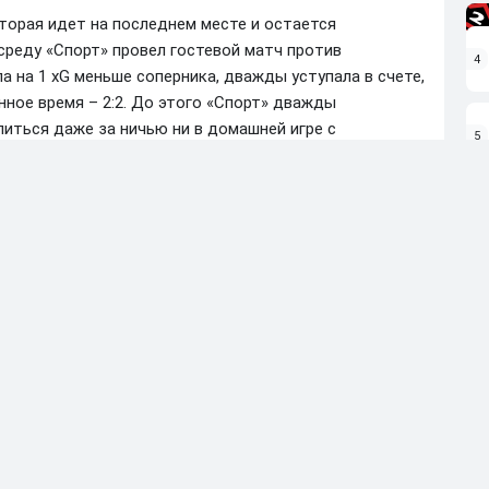
оторая идет на последнем месте и остается
среду «Спорт» провел гостевой матч против
4
 на 1 xG меньше соперника, дважды уступала в счете,
нное время – 2:2. До этого «Спорт» дважды
питься даже за ничью ни в домашней игре с
5
ии с «Жувентуде» (2:2). У «львов» с отрывом худшая
в, дома не забивали в четырех случаях из шести.
е пропустила только одна команда в лиге. По xG и
6
иге.
7
лабо и сейчас идет всего в трех очках от зоны
ажений – больше только у «Спорт Ресифи». В прошлом
со счетом 1:2, хотя вдвое превзошли соперника по
а 2 xG и в концовке едва не вырвали ничью. Туром
ассолом» (0:3), здесь все по делу. По средней