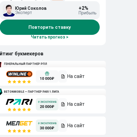
+2%
Юрий Соколов
Эксперт
Прибыль
Повторить ставку
Читать прогноз >
йтинг букмекеров
ГЕНЕРАЛЬНЫЙ ПАРТНЕР РПЛ
10 000₽
BETONMOBILE — ПАРТНЕР PARI 1 ЛИГА
20 000₽
30 000₽