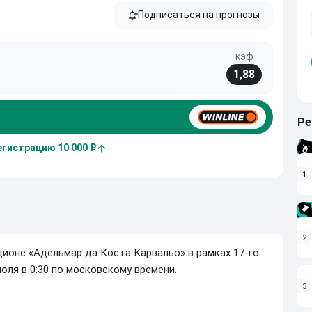
Подписаться на прогнозы
кэф
1,88
Ре
егистрацию 10 000 ₽
1
2
дионе «Адельмар да Коста Карвальо» в рамках 17-го
юля в 0:30 по московскому времени.
3