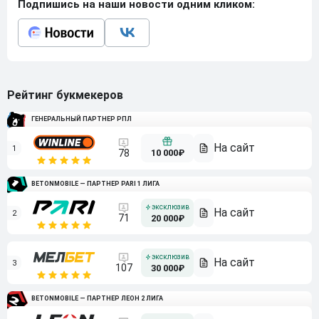
Подпишись на наши новости одним кликом:
Рейтинг букмекеров
ГЕНЕРАЛЬНЫЙ ПАРТНЕР РПЛ
1
10 000₽
78
BETONMOBILE — ПАРТНЕР PARI 1 ЛИГА
2
71
20 000₽
3
107
30 000₽
BETONMOBILE — ПАРТНЕР ЛЕОН 2 ЛИГА