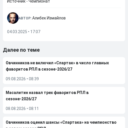
Источник - Чемпионат
Алибек Измайлов
АВТОР:
04.03.2025 • 17:07
Далее по теме
Овчинников не включил «Спартак» в число главных
фаворитов РПЛ в сезоне-2026/27
09.08.2026
•
08:39
Масалитин назвал трех фаворитов РПЛ в
сезоне-2026/27
08.08.2026
•
08:11
Овчинников оценил шансы «Спартака» на чемпионство