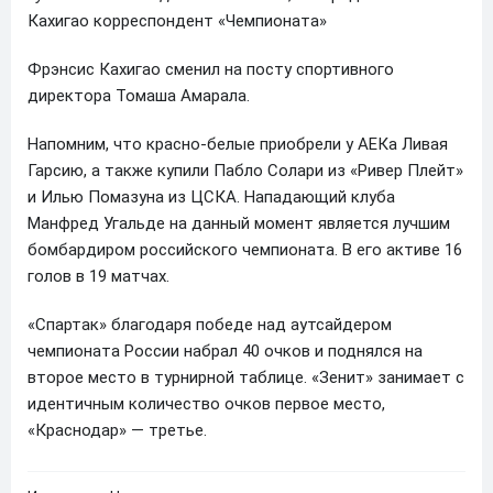
Кахигао корреспондент «Чемпионата»
Фрэнсис Кахигао сменил на посту спортивного
директора Томаша Амарала.
Напомним, что красно-белые приобрели у АЕКа Ливая
Гарсию, а также купили Пабло Солари из «Ривер Плейт»
и Илью Помазуна из ЦСКА. Нападающий клуба
Манфред Угальде на данный момент является лучшим
бомбардиром российского чемпионата. В его активе 16
голов в 19 матчах.
«Спартак» благодаря победе над аутсайдером
чемпионата России набрал 40 очков и поднялся на
второе место в турнирной таблице. «Зенит» занимает с
идентичным количество очков первое место,
«Краснодар» — третье.