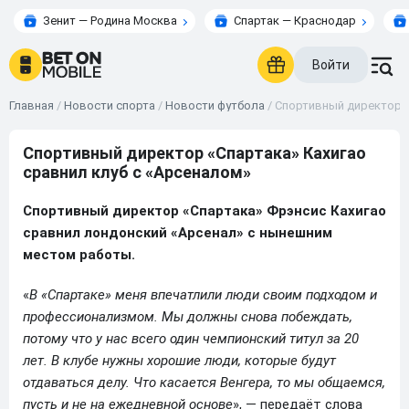
Зенит — Родина Москва
Спартак — Краснодар
Войти
Главная
/
Новости спорта
/
Новости футбола
/
Спортивный директор «
Спортивный директор «Спартака» Кахигао
сравнил клуб с «Арсеналом»
Спортивный директор «Спартака» Фрэнсис Кахигао
сравнил лондонский «Арсенал» с нынешним
местом работы.
«
В «Спартаке» меня впечатлили люди своим подходом и
профессионализмом. Мы должны снова побеждать,
потому что у нас всего один чемпионский титул за 20
лет. В клубе нужны хорошие люди, которые будут
отдаваться делу. Что касается Венгера, то мы общаемся,
пусть и не на ежедневной основе
», — передаёт слова