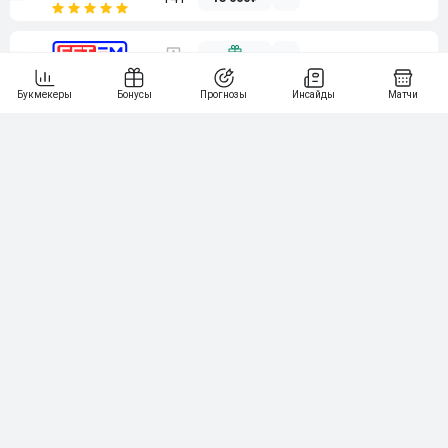
6
3 000₽
19
7
64
10 000₽
Смотреть всех