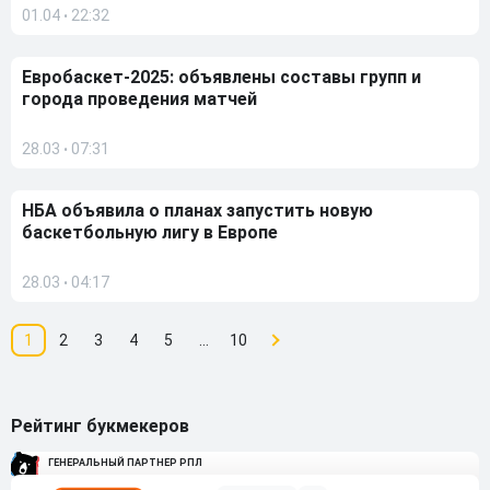
01.04
22:32
•
Евробаскет-2025: объявлены составы групп и
города проведения матчей
28.03
07:31
•
НБА объявила о планах запустить новую
баскетбольную лигу в Европе
28.03
04:17
•
1
2
3
4
5
…
10
Рейтинг букмекеров
ГЕНЕРАЛЬНЫЙ ПАРТНЕР РПЛ