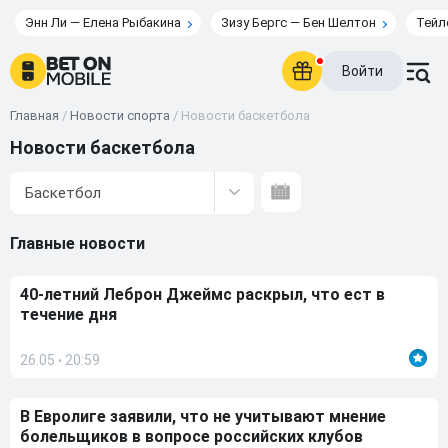
Энн Ли — Елена Рыбакина
Зизу Бергс — Бен Шелтон
Тейл
Войти
Главная
/
Новости спорта
/
Новости баскетбола
Новости баскетбола
Баскетбол
Главные новости
40-летний Леброн Джеймс раскрыл, что ест в
течение дня
26.05
20:59
•
В Евролиге заявили, что не учитывают мнение
болельщиков в вопросе российских клубов