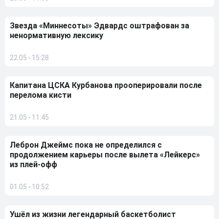
Звезда «Миннесоты» Эдвардс оштрафован за
ненормативную лексику
22.05
15:28
•
Капитана ЦСКА Курбанова прооперировали после
перелома кисти
21.05
11:45
•
Леброн Джеймс пока не определился с
продолжением карьеры после вылета «Лейкерс»
из плей-офф
01.05
10:52
•
Ушёл из жизни легендарный баскетболист