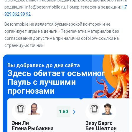
ООО «Джетликс». Главный редактор: Воскодавенко А.О. Почта
редакции: info@betonmobile.ru. Номер телефона редакции:
+7
929 862 99 92
.
Betonmobile не является букмекерской конторой и не
организует игры на деньги • Перепечатка материалов без
согласования допустима при наличии dofollow-ссылки на
страницу-источник
1.60
Энн Ли
Зизу Бергс
Елена Рыбакина
Бен Шелтон