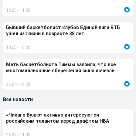
13.05
11:32
•
Бывший баскетболист клубов Единой лиги ВТБ
ушел из жизни в возрасте 38 лет
10.05
16:20
•
Мать баскетболиста Тиммы заявила, что все
многомиллионные сбережения сына исчезли
26.04
18:20
•
Все новости
«Чикаго Буллз» активно интересуются
российским талантом перед драфтом НБА
26.05
11:03
•