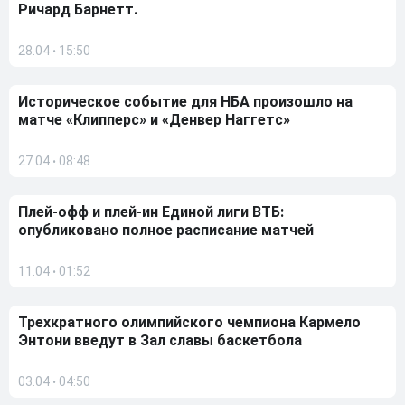
Ричард Барнетт.
28.04
15:50
•
Историческое событие для НБА произошло на
матче «Клипперс» и «Денвер Наггетс»
27.04
08:48
•
Плей-офф и плей-ин Единой лиги ВТБ:
опубликовано полное расписание матчей
11.04
01:52
•
Трехкратного олимпийского чемпиона Кармело
Энтони введут в Зал славы баскетбола
03.04
04:50
•