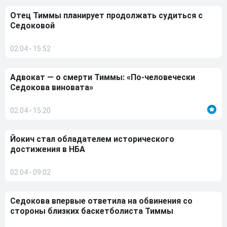
Отец Тиммы планирует продолжать судиться с
Седоковой
02.04
15:52
•
Адвокат — о смерти Тиммы: «По-человечески
Седокова виновата»
02.04
15:20
•
Йокич стал обладателем исторического
достижения в НБА
02.04
09:02
•
Седокова впервые ответила на обвинения со
стороны близких баскетболиста Тиммы