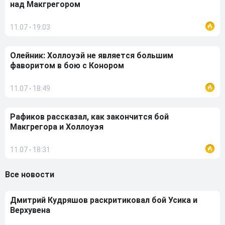
над Макгрегором
11.07
19:03
•
Олейник: Холлоуэй не является большим
фаворитом в бою с Конором
11.07
18:49
•
Рафиков рассказал, как закончится бой
Макгрегора и Холлоуэя
11.07
18:31
•
Все новости
Дмитрий Кудряшов раскритиковал бой Усика и
Верхувена