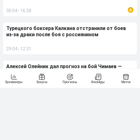
30.04
16:28
•
Турецкого боксера Калкана отстранили от боев
из-за драки после боя с россиянином
29.04
12:31
•
Алексей Олейник дал прогноз на бой Чимаев —
Стрикленд на UFC 328
28.04
22:04
•
1
2
3
4
5
…
103
Рейтинг букмекеров
ГЕНЕРАЛЬНЫЙ ПАРТНЕР РПЛ