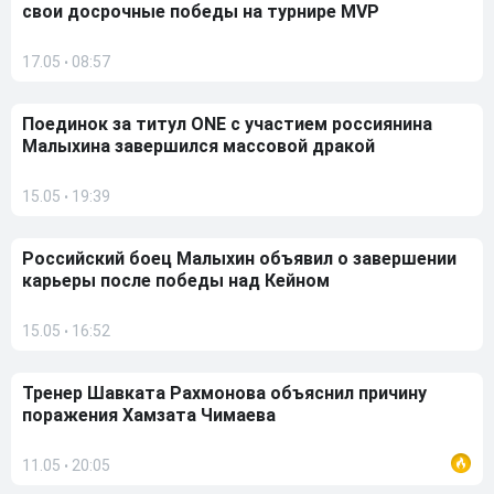
свои досрочные победы на турнире MVP
17.05
08:57
•
Поединок за титул ONE с участием россиянина
Малыхина завершился массовой дракой
15.05
19:39
•
Российский боец Малыхин объявил о завершении
карьеры после победы над Кейном
15.05
16:52
•
Тренер Шавката Рахмонова объяснил причину
поражения Хамзата Чимаева
11.05
20:05
•