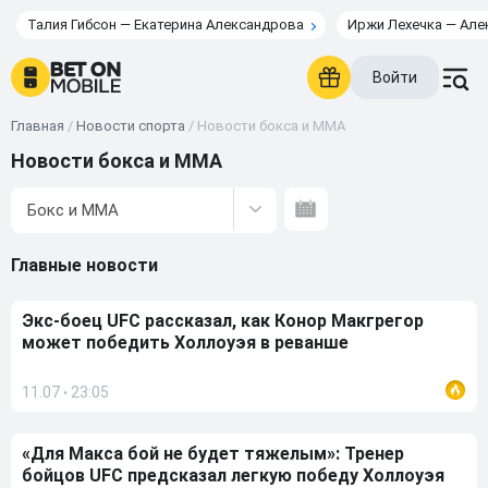
Талия Гибсон — Екатерина Александрова
Иржи Лехечка — Але
Войти
Главная
/
Новости спорта
/
Новости бокса и ММА
Новости бокса и ММА
Бокс и ММА
Главные новости
Экс-боец UFC рассказал, как Конор Макгрегор
может победить Холлоуэя в реванше
11.07
23:05
•
«Для Макса бой не будет тяжелым»: Тренер
бойцов UFC предсказал легкую победу Холлоуэя