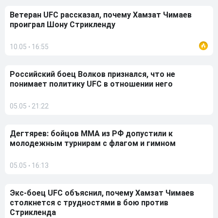
Ветеран UFC рассказал, почему Хамзат Чимаев
проиграл Шону Стрикленду
10.05
16:55
•
Российский боец Волков признался, что не
понимает политику UFC в отношении него
05.05
21:22
•
Дегтярев: бойцов ММА из РФ допустили к
молодежным турнирам с флагом и гимном
05.05
16:13
•
Экс-боец UFC объяснил, почему Хамзат Чимаев
столкнется с трудностями в бою против
Стрикленда