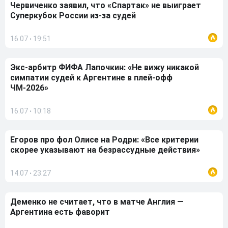
Червиченко заявил, что «Спартак» не выиграет
Суперкубок России из-за судей
16.07
19:51
•
Экс-арбитр ФИФА Лапочкин: «Не вижу никакой
симпатии судей к Аргентине в плей-офф
ЧМ-2026»
16.07
10:18
•
Егоров про фол Олисе на Родри: «Все критерии
скорее указывают на безрассудные действия»
14.07
23:27
•
Деменко не считает, что в матче Англия —
Аргентина есть фаворит