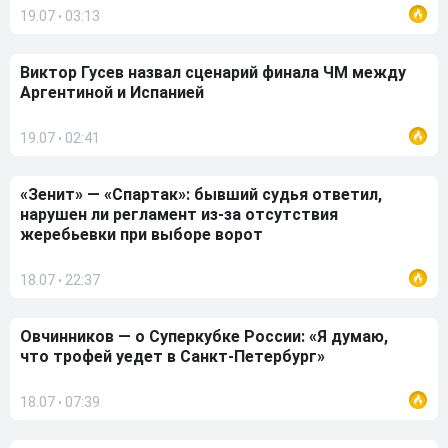
19.07
03:13
•
Виктор Гусев назвал сценарий финала ЧМ между
Аргентиной и Испанией
19.07
02:41
•
«Зенит» — «Спартак»: бывший судья ответил,
нарушен ли регламент из-за отсутствия
жеребьевки при выборе ворот
18.07
22:37
•
Овчинников — о Суперкубке России: «Я думаю,
что трофей уедет в Санкт-Петербург»
18.07
07:39
•