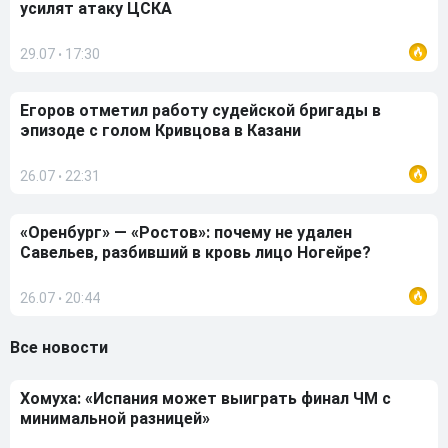
усилят атаку ЦСКА
29.07
17:30
•
Егоров отметил работу судейской бригады в
эпизоде с голом Кривцова в Казани
26.07
22:31
•
«Оренбург» — «Ростов»: почему не удален
Савельев, разбивший в кровь лицо Ногейре?
26.07
20:44
•
Все новости
Хомуха: «Испания может выиграть финал ЧМ с
минимальной разницей»