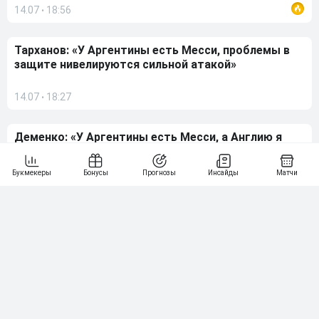
14.07
18:56
•
Тарханов: «У Аргентины есть Месси, проблемы в
защите нивелируются сильной атакой»
14.07
18:27
•
Деменко: «У Аргентины есть Месси, а Англию я
бы не назвал фаворитом»
14.07
18:24
•
Хабиб: «Знаю внутреннюю ситуацию в «Реале».
У игроков очень большой конфликт»
14.07
17:05
•
Хомуха назвал уязвимое место сборной Англии и