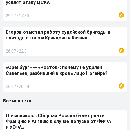
усилят атаку ЦСКА
29.07
17:30
•
Егоров отметил работу судейской бригады в
эпизоде с голом Кривцова в Казани
26.07
22:31
•
«Оренбург» — «Ростов»: почему не удален
Савельев, разбивший в кровь лицо Ногейре?
26.07
20:44
•
Все новости
Овчинников: «Сборная России будет рвать
Францию и Англию в случае допуска от ФИФА
и УЕФА»