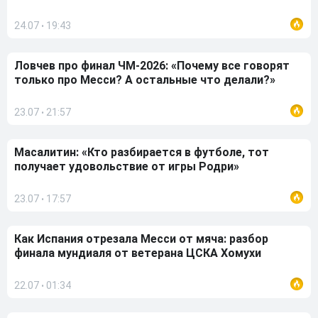
24.07
19:43
•
Ловчев про финал ЧМ-2026: «Почему все говорят
только про Месси? А остальные что делали?»
23.07
21:57
•
Масалитин: «Кто разбирается в футболе, тот
получает удовольствие от игры Родри»
23.07
17:57
•
Как Испания отрезала Месси от мяча: разбор
финала мундиаля от ветерана ЦСКА Хомухи
22.07
01:34
•