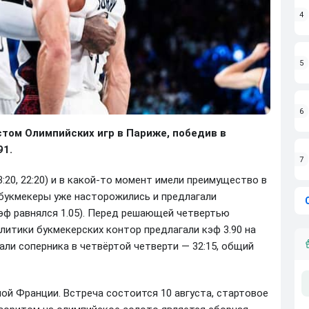
4
5
6
том Олимпийских игр в Париже, победив в
91.
7
3:20, 22:20) и в какой-то момент имели преимущество в
и букмекеры уже насторожились и предлагали
эф равнялся 1.05). Перед решающей четвертью
литики букмекерских контор предлагали кэф 3.90 на
ли соперника в четвёртой четверти — 32:15, общий
ой Франции. Встреча состоится 10 августа, стартовое