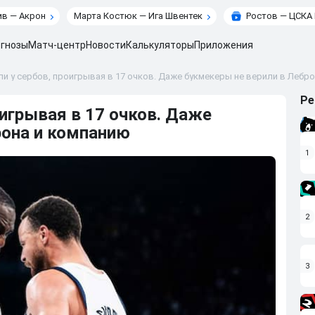
в — Акрон
Марта Костюк — Ига Швентек
Ростов — ЦСКА
гнозы
Матч-центр
Новости
Калькуляторы
Приложения
и у сербов, проигрывая в 17 очков. Даже букмекеры не верили в Лебр
Ре
игрывая в 17 очков. Даже
рона и компанию
1
2
3