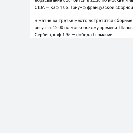
вбрасывание состоится в 22:30 по Москве. Ф
США — кэф 1.06. Триумф французской сборной 
В матче за третье место встретятся сборные 
августа, 12:00 по московскому времени. Шанс
Сербию, кэф 1.95 — победа Германии.
Дмитрий Малик
АВТОР:
Редактор букмекерских новостей
09.08.2024 • 13:03
Далее по теме