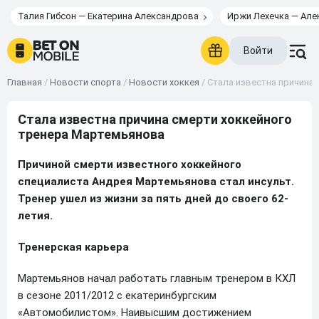
Талия Гибсон — Екатерина Александрова
Иржи Лехечка — Але
Войти
Главная
/
Новости спорта
/
Новости хоккея
/
Стала известна причина
Стала известна причина смерти хоккейного
тренера Мартемьянова
Причиной смерти известного хоккейного
специалиста Андрея Мартемьянова стал инсульт.
Тренер ушел из жизни за пять дней до своего 62-
летия.
Тренерская карьера
Мартемьянов начал работать главным тренером в КХЛ
в сезоне 2011/2012 с екатеринбургским
«Автомобилистом». Наивысшим достижением