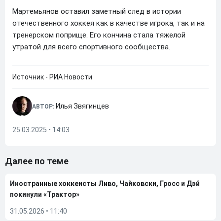
Мартемьянов оставил заметный след в истории
отечественного хоккея как в качестве игрока, так и на
тренерском поприще. Его кончина стала тяжелой
утратой для всего спортивного сообщества.
Источник - РИА Новости
Илья Звягинцев
АВТОР:
25.03.2025 • 14:03
Далее по теме
Иностранные хоккеисты Ливо, Чайковски, Гросс и Дэй
покинули «Трактор»
31.05.2026
•
11:40