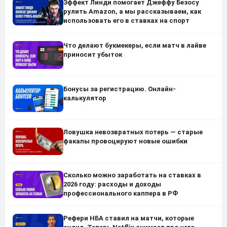
Эффект Линди помогает Джеффу Безосу
рулить Amazon, а мы рассказываем, как
использовать его в ставках на спорт
Что делают букмекеры, если матч в лайве
приносит убыток
Бонусы за регистрацию. Онлайн-
калькулятор
Ловушка невозвратных потерь — старые
факапы провоцируют новые ошибки
Сколько можно заработать на ставках в
2026 году: расходы и доходы
профессионального каппера в РФ
Рефери НБА ставил на матчи, которые