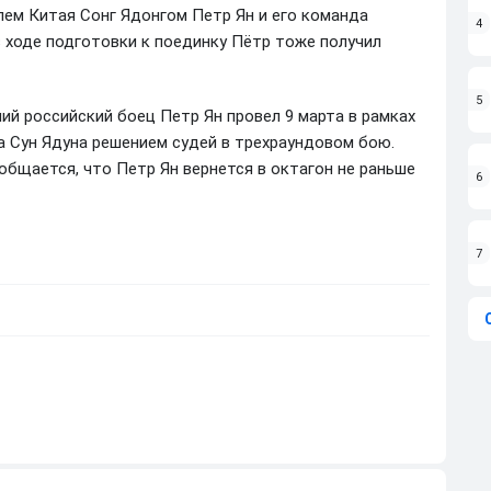
лем Китая Сонг Ядонгом Петр Ян и его команда
4
в ходе подготовки к поединку Пётр тоже получил
5
ий российский боец Петр Ян провел 9 марта в рамках
а Сун Ядуна решением судей в трехраундовом бою.
ообщается, что Петр Ян вернется в октагон не раньше
6
7