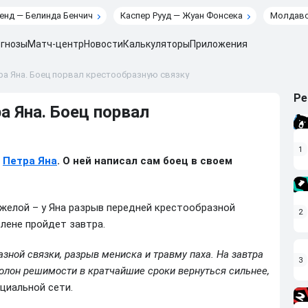
енд — Белинда Бенчич
Каспер Рууд — Жуан Фонсека
Молдавс
гнозы
Матч-центр
Новости
Калькуляторы
Приложения
ра Яна. Боец порвал крестообразную связку
Ре
а Яна. Боец порвал
1
а
Петра Яна
. О ней написал сам боец в своем
яжелой – у Яна разрыв передней крестообразной
2
олене пройдет завтра.
ной связки, разрыв мениска и травму паха. На завтра
3
полон решимости в кратчайшие сроки вернуться сильнее,
оциальной сети.