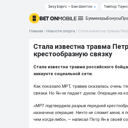
Зизу Бергс — Бен Шелтон
Тейлор Таунс
Букмекеры
Бонусы
Про
Главная
/
Новости спорта
/
Стала известна травма Пет
Стала известна травма Петр
крестообразную связку
Стала известна травма российского бойц
аккаунте социальной сети.
Как показало МРТ, травма оказалась очень т
связки. Но Ян не падает духом. Операция на к
«
МРТ подтвердила разрыв передней крестообраз
назначена операция. Ничто не сломит меня, я 
чем когда‑либо
», — написал Петр Ян в своей с