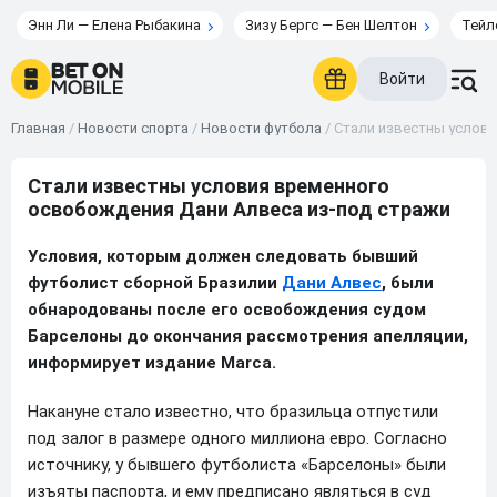
Энн Ли — Елена Рыбакина
Зизу Бергс — Бен Шелтон
Тейл
Войти
Главная
/
Новости спорта
/
Новости футбола
/
Стали известны услови
Стали известны условия временного
освобождения Дани Алвеса из-под стражи
Условия, которым должен следовать бывший
футболист сборной Бразилии
Дани Алвес
, были
обнародованы после его освобождения судом
Барселоны до окончания рассмотрения апелляции,
информирует издание Marca.
Накануне стало известно, что бразильца отпустили
под залог в размере одного миллиона евро. Согласно
источнику, у бывшего футболиста «Барселоны» были
изъяты паспорта, и ему предписано являться в суд