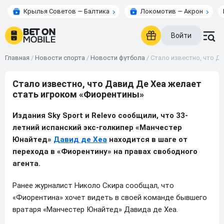
Крылья Советов — Балтика
Локомотив — Акрон
Войти
Главная
/
Новости спорта
/
Новости футбола
/
Стало известно, что Д
Стало известно, что Давид Де Хеа желает
стать игроком «Фиорентины»
Издания Sky Sport и Relevo сообщили, что 33-
летний испанский экс-голкипер «Манчестер
Юнайтед»
Давид де Хеа
находится в шаге от
перехода в «Фиорентину» на правах свободного
агента.
Ранее журналист Николо Скира сообщал, что
«Фиорентина» хочет видеть в своей команде бывшего
вратаря «Манчестер Юнайтед» Давида де Хеа.