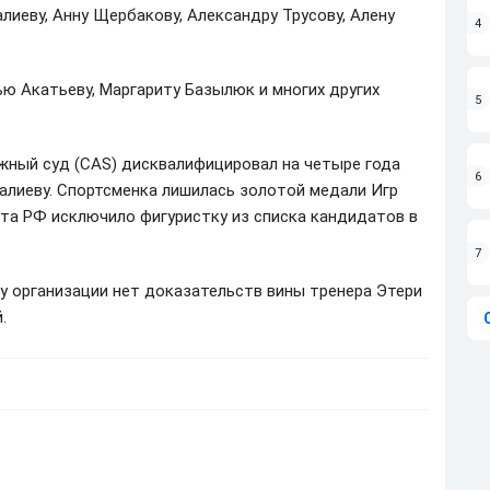
лиеву, Анну Щербакову, Александру Трусову, Алену
4
ю Акатьеву, Маргариту Базылюк и многих других
5
жный суд (CAS) дисквалифицировал на четыре года
6
Валиеву. Спортсменка лишилась золотой медали Игр
рта РФ исключило фигуристку из списка кандидатов в
7
 у организации нет доказательств вины тренера Этери
.