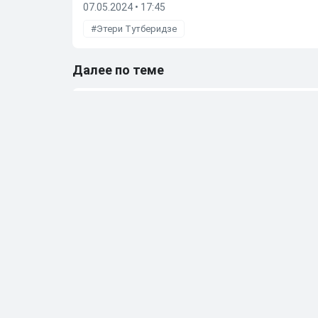
07.05.2024 • 17:45
Этери Тутберидзе
Далее по теме
Министр Дегтярев раскритиковал переход сы
27.05.2026
•
14:53
Мостовой прокомментировал решение сына П
23.05.2026
•
11:51
Алиев отреагировал на слухи, что они с Ариной
08.05.2026
•
10:22
Бывшую фигуристку чемпионку ОИ Дюамель от
05.05.2026
•
20:27