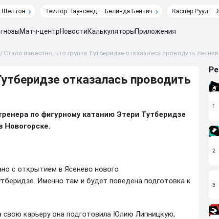
н Шелтон
Тейлор Таунсенд — Белинда Бенчич
Каспер Рууд — 
гнозы
Матч-центр
Новости
Калькуляторы
Приложения
/
Стало известно, что группа Тутберидзе отказалась проводить летний
Ре
 Тутберидзе отказалась проводить
1
 тренера по фигурному катанию Этери Тутберидзе
в Новогорске.
2
ано с открытием в Ясенево нового
тберидзе. Именно там и будет поведена подготовка к
3
За свою карьеру она подготовила Юлию Липницкую,