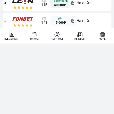
4
115
40 000₽
5
15 000₽
141
6
3 000₽
19
7
64
10 000₽
Смотреть всех