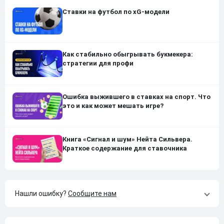
Ставки на футбол по xG-модели
Как стабильно обыгрывать букмекера:
стратегии для профи
Ошибка выжившего в ставках на спорт. Что
это и как может мешать игре?
Книга «Сигнал и шум» Нейта Сильвера.
Краткое содержание для ставочника
Нашли ошибку?
Сообщите нам