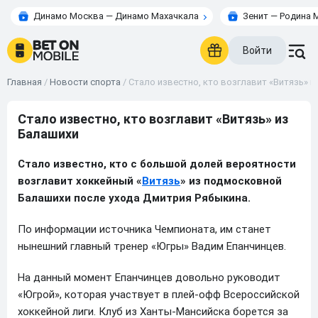
Динамо Москва — Динамо Махачкала
Зенит — Родина 
Войти
Главная
/
Новости спорта
/
Стало известно, кто возглавит «Витязь» 
Стало известно, кто возглавит «Витязь» из
Балашихи
Стало известно, кто с большой долей вероятности
возглавит хоккейный «
Витязь
» из подмосковной
Балашихи после ухода Дмитрия Рябыкина.
По информации источника Чемпионата, им станет
нынешний главный тренер «Югры» Вадим Епанчинцев.
На данный момент Епанчинцев довольно руководит
«Югрой», которая участвует в плей-офф Всероссийской
хоккейной лиги. Клуб из Ханты-Мансийска борется за