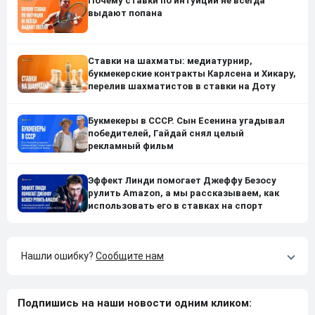
Почему ставки по интуиции не всегда
выдают попана
Ставки на шахматы: медиатурнир,
букмекерские контракты Карлсена и Хикару,
перелив шахматистов в ставки на Доту
Букмекеры в СССР. Сын Есенина угадывал
победителей, Гайдай снял целый
рекламный фильм
Эффект Линди помогает Джеффу Безосу
рулить Amazon, а мы рассказываем, как
использовать его в ставках на спорт
Нашли ошибку?
Сообщите нам
Подпишись на наши новости одним кликом: