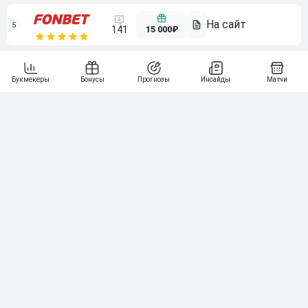
5
15 000₽
141
6
3 000₽
19
7
64
10 000₽
Смотреть всех