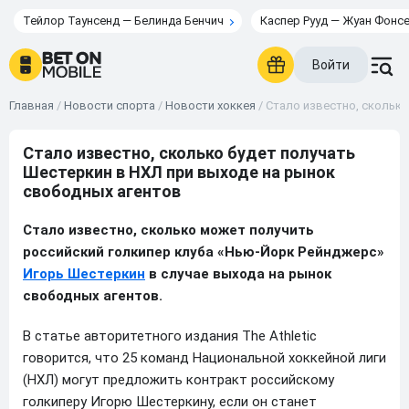
Тейлор Таунсенд — Белинда Бенчич
Каспер Рууд — Жуан Фонс
Войти
Главная
/
Новости спорта
/
Новости хоккея
/
Стало известно, сколько
Стало известно, сколько будет получать
Шестеркин в НХЛ при выходе на рынок
свободных агентов
Стало известно, сколько может получить
российский голкипер клуба «Нью-Йорк Рейнджерс»
Игорь Шестеркин
в случае выхода на рынок
свободных агентов.
В статье авторитетного издания The Athletic
говорится, что 25 команд Национальной хоккейной лиги
(НХЛ) могут предложить контракт российскому
голкиперу Игорю Шестеркину, если он станет