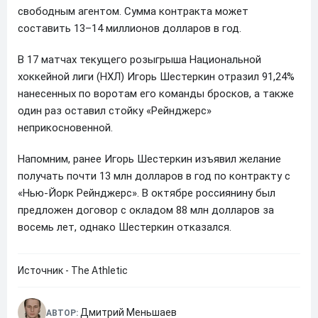
свободным агентом. Сумма контракта может
составить 13–14 миллионов долларов в год.
В 17 матчах текущего розыгрыша Национальной
хоккейной лиги (НХЛ) Игорь Шестеркин отразил 91,24%
нанесенных по воротам его команды бросков, а также
один раз оставил стойку «Рейнджерс»
неприкосновенной.
Напомним, ранее Игорь Шестеркин изъявил желание
получать почти 13 млн долларов в год по контракту с
«Нью-Йорк Рейнджерс». В октябре россиянину был
предложен договор с окладом 88 млн долларов за
восемь лет, однако Шестеркин отказался.
Источник - The Athletic
Дмитрий Меньшаев
АВТОР: