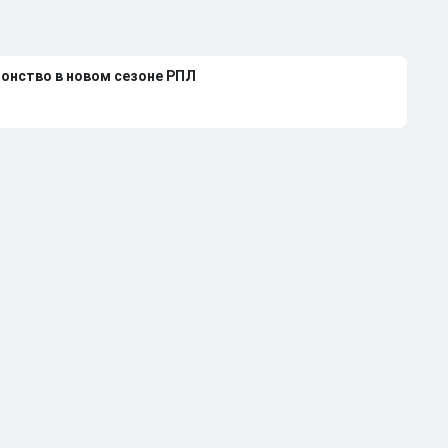
ионство в новом сезоне РПЛ
 Даку после его националистических кричалок
льти в матче «Спартака»
н объяснил курьезный пенальти в матче «Спартака»