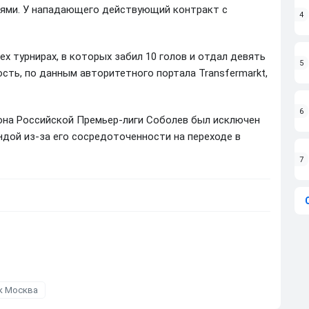
иями. У нападающего действующий контракт с
4
ех турнирах, в которых забил 10 голов и отдал девять
5
сть, по данным авторитетного портала Transfermarkt,
6
зона Российской Премьер-лиги Соболев был исключен
ндой из-за его сосредоточенности на переходе в
7
к Москва