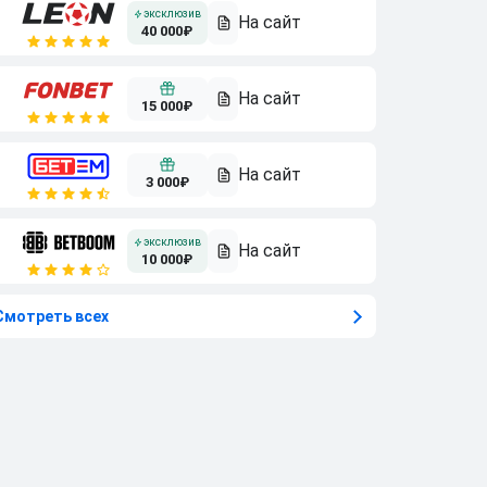
40 000₽
15 000₽
3 000₽
10 000₽
Смотреть всех