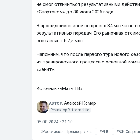
не смог отличиться результативными действ
«Спартаком» до 30 июня 2026 года.
В прошедшем сезоне он провел 34 матча во вс
результативных передач. Его рыночная стоимо
составляет € 7,5 млн.
Напомним, что после первого тура нового се
из тренировочного процесса с основной кома
«Зенит».
Источник - «Матч ТВ»
Алексей Комар
АВТОР:
Редактор Betonmobile
05.08.2024 • 21:10
Российская Премьер-лига
РПЛ
ФК Спарта