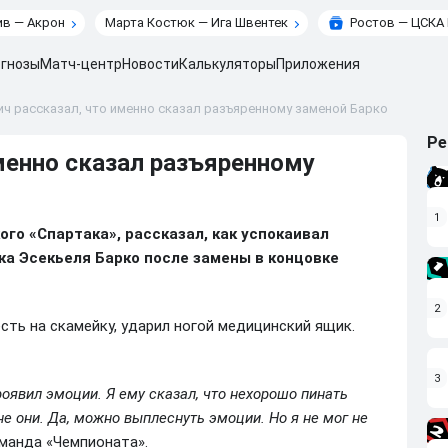
в — Акрон
Марта Костюк — Ига Швентек
Ростов — ЦСКА
гнозы
Матч-центр
Новости
Калькуляторы
Приложения
ч рассказал, что именно сказал разъяренному заменой Барко
Ре
менно сказал разъяренному
1
ого «Спартака», рассказал, как успокаивал
а Эсекьеля Барко после замены в концовке
2
ть на скамейку, ударил ногой медицинский ящик.
3
роявил эмоции. Я ему сказал, что нехорошо пинать
не они. Да, можно выплеснуть эмоции. Но я не мог не
оманда «Чемпионата».