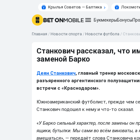
Крылья Советов — Балтика
Локомоти
Букмекеры
Бонусы
Про
Главная
/
Новости спорта
/
Новости футбола
/
Станкови
Станкович рассказал, что и
заменой Барко
Деян Станкович
, главный тренер московск
разъяренного аргентинского полузащитник
встречи с «Краснодаром».
Южноамериканский футболист, прежде чем сес
Станкович подошел к нему и что-то сказал.
«
У Барко сильный характер, после замены он п
ящики, бутылки. Мы сами во всём виноваты, а 
вмешаться
», — передаёт слова Станковича к